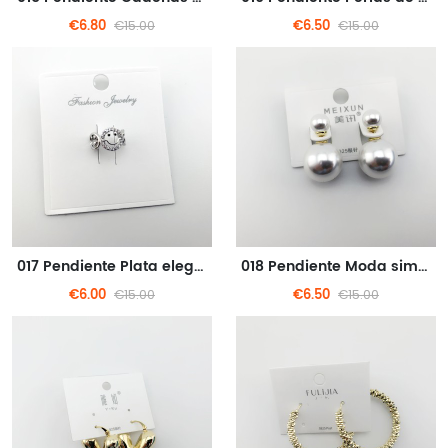
€6.80
€6.50
€15.00
€15.00
017 Pendiente Plata elegante y minimalista
018 Pendiente Moda simple brillante tipo de perla
€6.00
€6.50
€15.00
€15.00