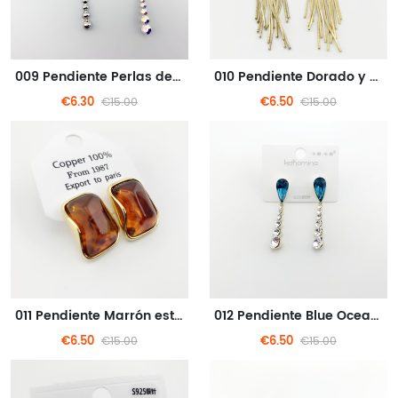
009 Pendiente Perlas de metal plateado con estilo
010 Pendiente Dorado y negro estilo de cadena argyle
€6.30
€6.50
€15.00
€15.00
011 Pendiente Marrón estilo de gema translúcida
012 Pendiente Blue Ocean Gem estilo
€6.50
€6.50
€15.00
€15.00