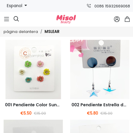
Espanol
0086 15932669068



MSLEAR
página delantera
001 Pendiente Color Sunshine Pequeños pendientes de flor
002 Pendiente Estrella de cinco puntas estilo metal
€5.50
€5.80
€15.00
€15.00