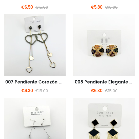
€6.50
€5.80
€15.00
€15.00
007 Pendiente Corazón de metal plateado encantador
008 Pendiente Elegante estilo bohemio
€6.30
€6.30
€15.00
€15.00