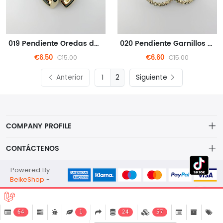
019 Pendiente Oredas de metal de estilo corazón de oro
020 Pendiente Garnillos de auriculares con forma de corona de metal
€6.50
€6.60
€15.00
€15.00
Anterior
2
Siguiente
COMPANY PROFILE
CONTÁCTENOS
misol1991@gmail.com
Powered By
BeikeShop
-
+86 15932669068
Hebei China 050000
64
1
24
57